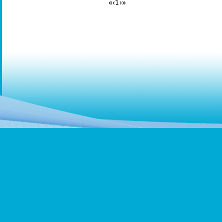
«
‹
1
›
»